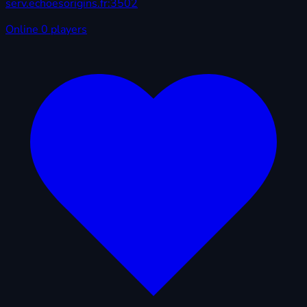
serv.echoesorigins.fr:3502
Online
0 players