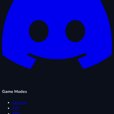
Game Modes
Survival
PvP
RPG