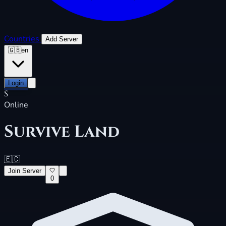
Countries
Add Server
🇬🇧
en
Login
S
Online
Survive Land
🇪🇨
Join Server
0