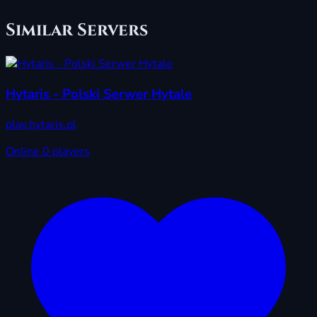
Similar Servers
Hytaris - Polski Serwer Hytale
play.hytaris.pl
Online
0 players