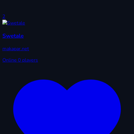
2
Swetale
makapar.net
Online
0 players