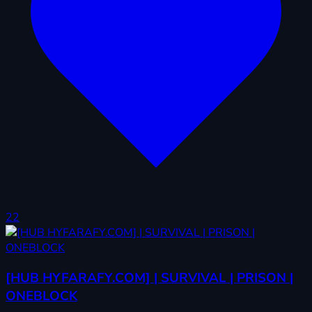
22
[HUB HYFARAFY.COM] | SURVIVAL | PRISON |
ONEBLOCK