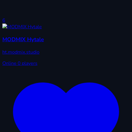
6
MODMIX Hytale
ht.modmix.studio
Online
0 players