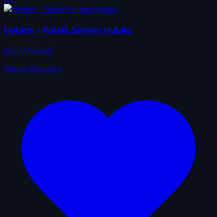
Hytaris - Polski Serwer Hytale
play.hytaris.pl
Online
0 players