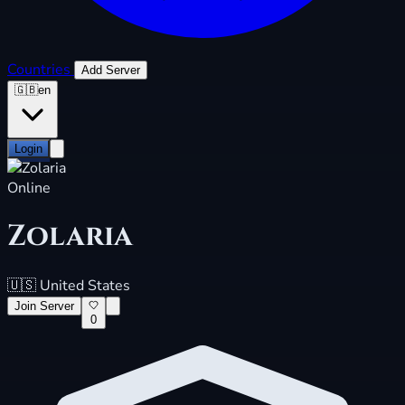
Countries
Add Server
🇬🇧
en
Login
Online
Zolaria
🇺🇸
United States
Join Server
0